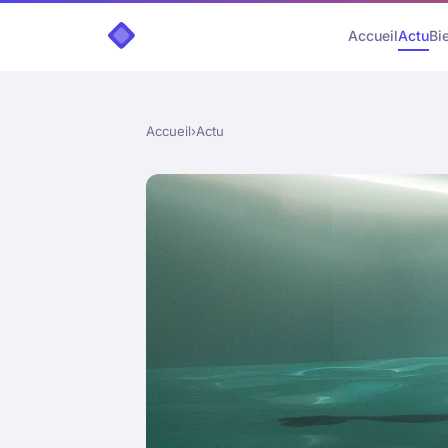
Accueil
Actu
Bi
Accueil
›
Actu