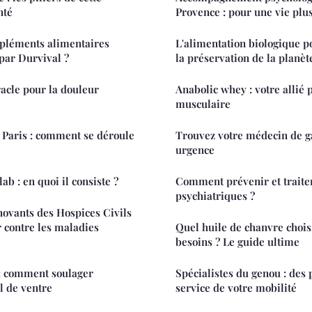
nté
Provence : pour une vie plu
mpléments alimentaires
L'alimentation biologique po
par Durvival ?
la préservation de la planèt
acle pour la douleur
Anabolic whey : votre allié 
musculaire
 Paris : comment se déroule
Trouvez votre médecin de 
urgence
b : en quoi il consiste ?
Comment prévenir et traiter
psychiatriques ?
novants des Hospices Civils
r contre les maladies
Quel huile de chanvre chois
besoins ? Le guide ultime
 : comment soulager
Spécialistes du genou : des 
l de ventre
service de votre mobilité