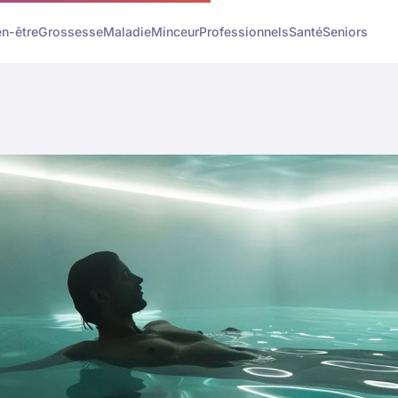
en-être
Grossesse
Maladie
Minceur
Professionnels
Santé
Seniors