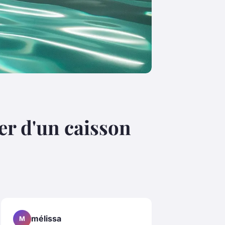
er d'un caisson
mélissa
M